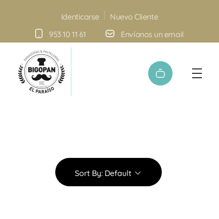
Nuevo Cliente
Identicarse
953 10 11 61
Envíanos un email
Panadería y Pastelería Bigopan | Especialidad en tartas personalizadas
Sort By:
Default