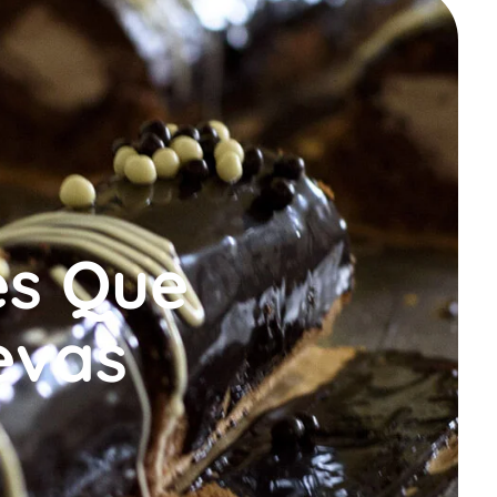
es Que
evas