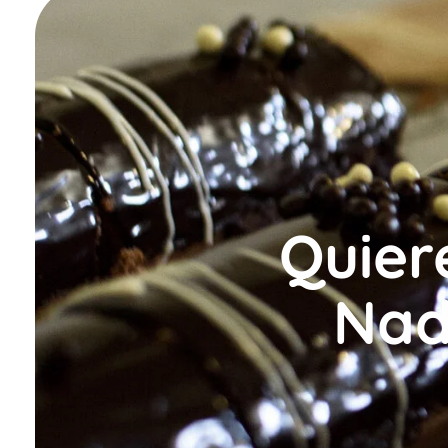
Quier
Nad