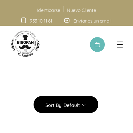
Nuevo Cliente
Identicarse
953 10 11 61
Envíanos un email
Panadería y Pastelería Bigopan | Especialidad en tartas personalizadas
Sort By:
Default